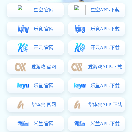
2013年12月马刺与快船激战回顾
精彩瞬间与赛季影响分析
2026-01-10
2013年12月，圣安东尼奥马刺与洛杉矶快船之
间的对决，以其激烈程度和精彩瞬间成为了
NBA赛季中的一大亮点。这场比赛不仅展现了
双方球员的高超技艺，也暴露了各自的战术布
置与应变能力。马刺在这场比赛中凭借团队配
合和老将经验取得胜利，而快船则通过快速反
击和明星球员的个人能力展示出强大的竞争