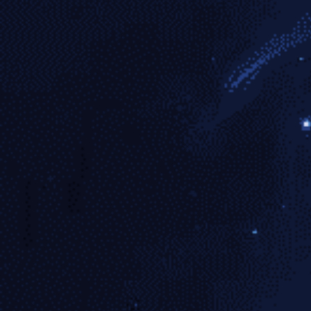
下，球队很难组织起有效进攻，也导致整体
值得注意的是，当双方进入到比赛后段时，
心理压力逐渐加重，这些调整并没有改变大
之境。
3、关键球员表现突出
在本场较量中，不可忽视的是各自球队中的
言，中锋在前锋线上扮演着至关重要角色，
禁区内的一次精准射门帮助球队早早打开局
攻环节当中，是连接前后场的重要纽带。
与此同时，中场核心也发挥出了应有水平，
以及短传配合，为边路插上的队
J9.COM
友创
盖中场区域之时，对手很难找到突破口，从