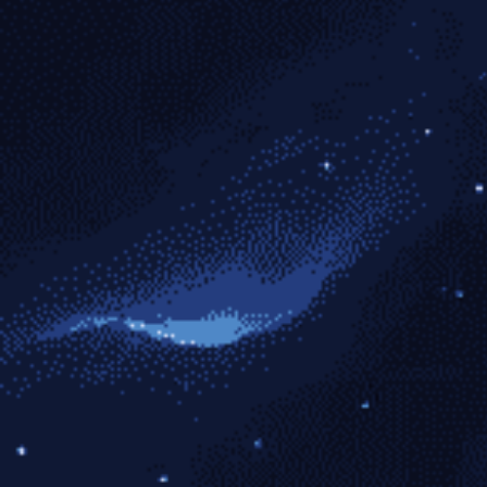
对于汉堡来说，他们最期待的是能够依靠一
这些老将虽努力拼搏，却无法带动全队士气