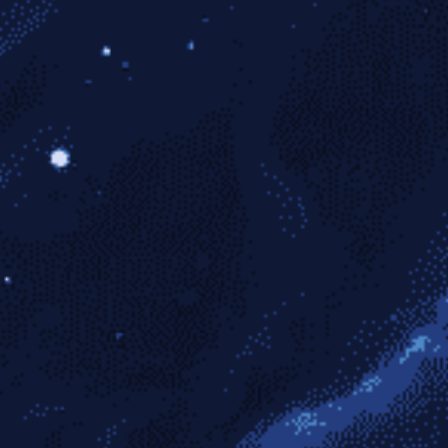
表现显得比较疲软。
两队都进行了阵型调整。但由于早期失误过多，以及
局。门兴依旧牢牢掌握着主动权，而汉堡则陷入无奈
关键球员表现所带来的影响。对于门兴格拉德巴赫而
他不仅有着极佳的位置感，还具备出色的射术。他在
面，为全队注入士气。此外，他还频频参与到其他进
他负责组织调度，并且不断向前推进。他的一脚长传
造机会，使得整个进攻体系更加流畅。在他全面覆
而进一步增强了球队防守稳定性。