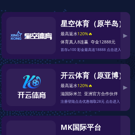
旨
联系
j9国际站官网入口
让我们谈谈