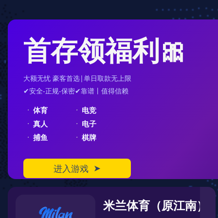
武汉市硚口区常码头二村17栋2单元201室
fra