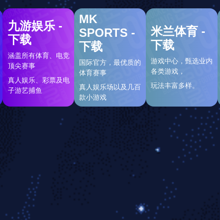
比赛节奏。他们通过快速传递和积极跑位，不断撕扯
兴格拉德巴赫的一次快速反击，使得他们取得了领
，他们开始加强中场控制，并试图通过边路突破来威
密防守时始终缺乏有效的破局办法。这种局面持续到
汉堡错失良机。
击线。然而，即便如此，他们依然难以打破门兴格拉
次扩大了领先优势，将比分锁定为2:0。这一进球几
继续顽强拼搏，希望能为自己争取一个进球。
灵活多变的战术体系。他们利用快速传导配合，通过
堡施压。同时，中场球员积极参与防守，使得对手难
战术布局使得他们在控球率上占据主动。
略。他们希望通过稳固防守来减缓对方攻势，同时寻
度较慢，这套战略并未发挥出预想效果。在被动局面