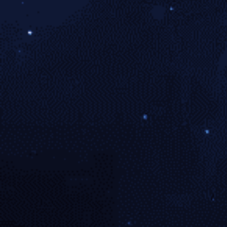
能发挥出自身优势。这使得即使有个别闪光
4、赛后分析与总结
经过这场激烈角逐，两队都有值得总结和反
继续保持这样的竞争状态，加强团队协作能
将在今后的联赛中积累更多信心，从而推动
而对于汉堡来说，本场失利虽然令人遗憾，
场应变能力差等。这就要求教练组及管理层
够走出低谷，再创辉煌。这是一条漫长且艰
收获。
总结：
综上所述，在2017年这次精彩交锋中，我
终结果是胜负分明，但每位选手无论成败，
从他们身上，我们不仅仅看到了一项运动，
神。这也是足球作为全球体育项目之一，其