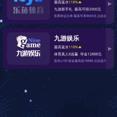
堡精彩回顾与赛后分析
汉堡的对决成为了足球迷们津津乐道的话题。比赛不仅
与激情。在这场较量中，门兴格拉德巴赫凭借出色的
利告终。而汉堡虽然经历了一场失利，但球队的拼搏
本文将从比赛过程、球队战术、关键球员表现及赛后
回顾与分析，以期为读者呈现一幅生动的比赛画卷。
，气氛热烈，球迷们翘首以盼。开场后，门兴格拉德