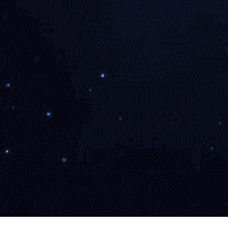
最后，希望这样的精彩赛事能够继续吸引更
看到更多像这样紧张刺激又富有戏剧性的较
历程！
上一篇
导航
解读
J9
j9官网网站旗下独立游戏团队“🍁【时