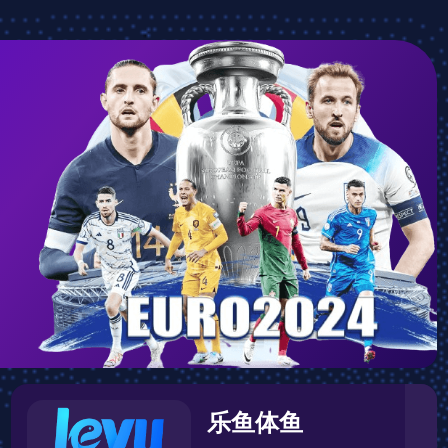
gmentaryundefined
首页
解读
J9.COM
客户见证
资讯中心
服务宗
资讯中心
首页
资讯中心