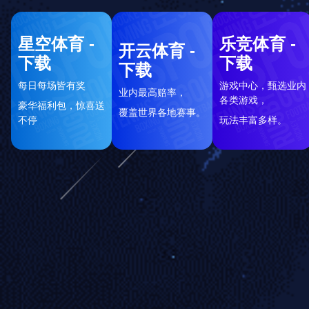
巴赫展现出了强大的进攻欲望，迅速控制了
汉堡防线，为前锋创造机会。第15分钟，门
先，这一进球点燃了主场观众的热情。
随着时间推移，汉堡逐渐找到了自己的节奏
胁对方防线。尽管如此，他们在面对门兴严
下半场，中间几次射门未能转化为进球，让
下半场伊始，汉堡进行了人员调整，加强攻
德巴赫的防线。相反，在一次反击中，门兴再
乎宣判了比赛结果，但汉堡并未放弃，他们
2、球队战术深度分析
在本场比赛中，门兴格拉德巴赫采取了非常
上下串联形成层层推进，一波接一波地向汉
以轻松过渡到前场。这种高强度、高压迫的
另一方面，汉堡则采取了一种相对保守的策
找反击机会。然而，由于缺少有效支援且速