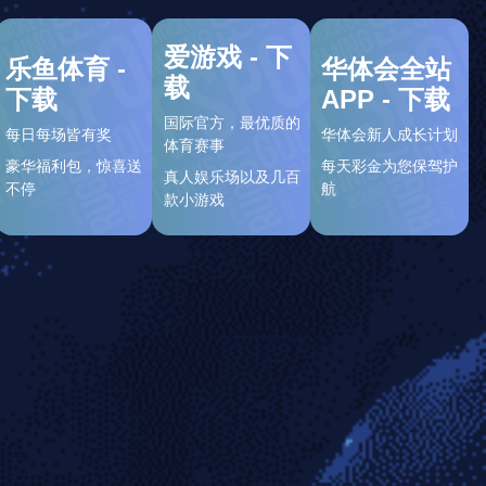
服务宗旨
联系
j9国际站官网入口
推荐文章
专访赵敏：探寻足球背后的成
功秘诀与发展之路
2026-06-13
上海飞盘队防守革新之路探索
与实践的深度剖析与启示
2026-06-12
上海足球队在亚运会中的个人
能力表现分析与点评